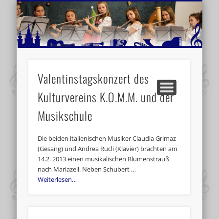
MUSIKSCHULE MARIAZELL
WEITERE INFORMATIONEN
VERANSTALTUNGSTIPPS
AKTUELLE BERICHTE
SCHULE
VIDEOS
Valentinstagskonzert des
Kulturvereins K.O.M.M. und der
Musikschule
Die beiden italienischen Musiker Claudia Grimaz
(Gesang) und Andrea Rucli (Klavier) brachten am
14.2. 2013 einen musikalischen Blumenstrauß
nach Mariazell. Neben Schubert …
Weiterlesen…