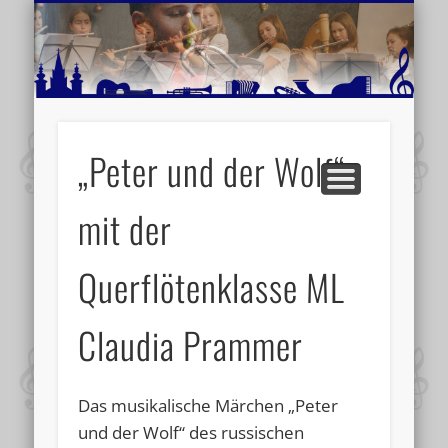
MUSIKSCHULE MARIAZELL
WEITERE INFORMATIONEN
VERANSTALTUNGSTIPPS
AKTUELLE BERICHTE
SCHULE
VIDEOS
„Peter und der Wolf“
mit der
Querflötenklasse ML
Claudia Prammer
Das musikalische Märchen „Peter
und der Wolf“ des russischen