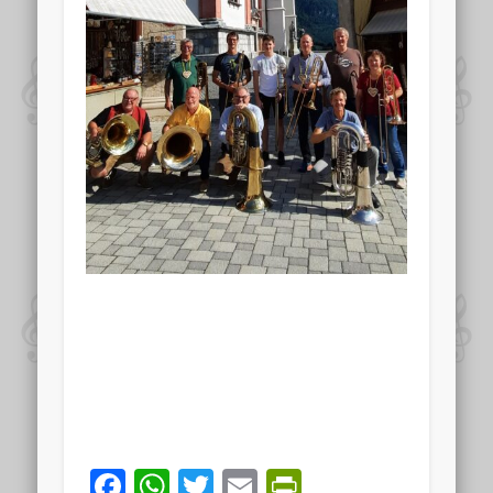
Facebook
WhatsApp
Twitter
Email
PrintFriend