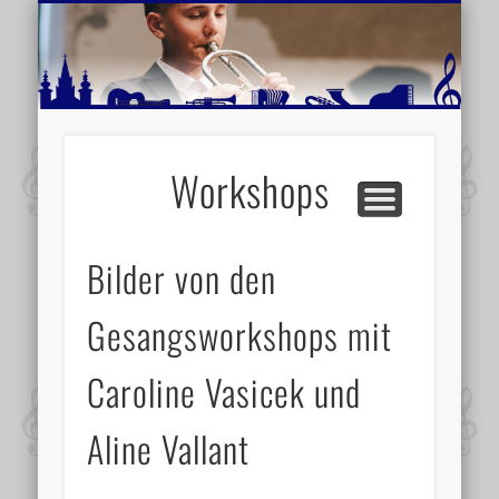
MUSIKSCHULE MARIAZELL
WEITERE INFORMATIONEN
VERANSTALTUNGSTIPPS
AKTUELLE BERICHTE
SCHULE
VIDEOS
Workshops
Bilder von den
Gesangsworkshops mit
Caroline Vasicek und
Aline Vallant