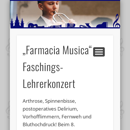
MUSIKSCHULE MARIAZELL
WEITERE INFORMATIONEN
VERANSTALTUNGSTIPPS
AKTUELLE BERICHTE
SCHULE
VIDEOS
„Farmacia Musica“
Faschings-
Lehrerkonzert
Arthrose, Spinnenbisse,
postoperatives Delirium,
Vorhofflimmern, Fernweh und
Bluthochdruck! Beim 8.