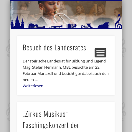
MUSIKSCHULE MARIAZELL
WEITERE INFORMATIONEN
VERANSTALTUNGSTIPPS
AKTUELLE BERICHTE
SCHULE
VIDEOS
Besuch des Landesrates
Der steirische Landesrat für Bildung und Jugend
Mag. Stefan Hermann, MBL besuchte am 23.
Februar Mariazell und besichtigte dabei auch den
neuen …
Weiterlesen…
„Zirkus Musikus“
Faschingskonzert der