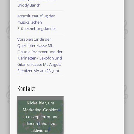
„Kiddy Band“
Abschlussausflug der
musikalischen
Früherziehungskinder
Vorspielstunde der
Querflötenklasse ML
Claudia Prammer und der
Klarinetten-, Saxofon und
Gitarrenklasse ML Angela
Stenitzer MA am 25. Juni
Kontakt
Klicke hier, um
Marketing-Cookies
zu akzeptieren und
diesen Inhalt zu
aktivieren