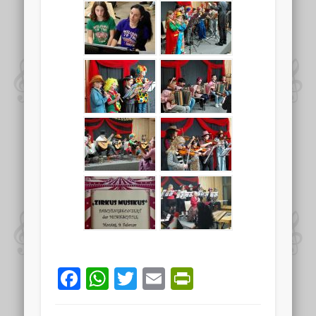
Facebook
WhatsApp
Twitter
Email
PrintFriend