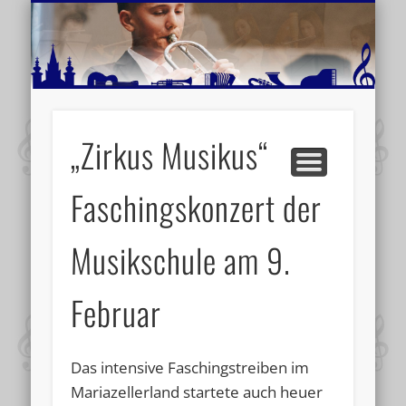
MUSIKSCHULE MARIAZELL
WEITERE INFORMATIONEN
VERANSTALTUNGSTIPPS
AKTUELLE BERICHTE
SCHULE
VIDEOS
„Zirkus Musikus“
Faschingskonzert der
Musikschule am 9.
Februar
Das intensive Faschingstreiben im
Mariazellerland startete auch heuer