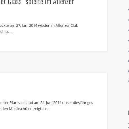
t Class” spielte im Aflenzer
rockte am 27. Juni 2014 wieder im Aflenzer Club
iehits …
ller Pfarrsaal fand am 24. Juni 2014 unser diesjähriges
enden Musikschüler zeigten …