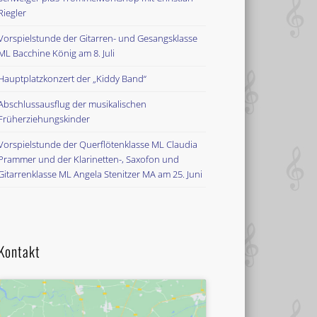
Riegler
Vorspielstunde der Gitarren- und Gesangsklasse
ML Bacchine König am 8. Juli
Hauptplatzkonzert der „Kiddy Band“
Abschlussausflug der musikalischen
Früherziehungskinder
Vorspielstunde der Querflötenklasse ML Claudia
Prammer und der Klarinetten-, Saxofon und
Gitarrenklasse ML Angela Stenitzer MA am 25. Juni
Kontakt