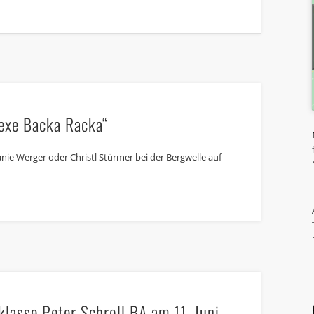
Hexe Backa Racka“
anie Werger oder Christl Stürmer bei der Bergwelle auf
klasse Peter Schroll BA am 11. Juni