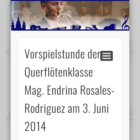
MUSIKSCHULE MARIAZELL
WEITERE INFORMATIONEN
VERANSTALTUNGSTIPPS
AKTUELLE BERICHTE
SCHULE
VIDEOS
Vorspielstunde der
Querflötenklasse
Mag. Endrina Rosales-
Rodriguez am 3. Juni
2014