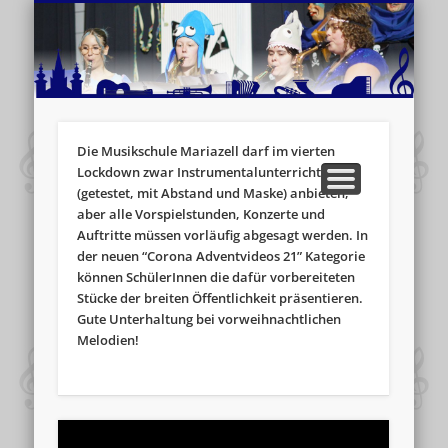
MUSIKSCHULE MARIAZELL
WEITERE INFORMATIONEN
VERANSTALTUNGSTIPPS
AKTUELLE BERICHTE
SCHULE
VIDEOS
Die Musikschule Mariazell darf im vierten
Lockdown zwar Instrumentalunterricht
(getestet, mit Abstand und Maske) anbieten,
aber alle Vorspielstunden, Konzerte und
Auftritte müssen vorläufig abgesagt werden. In
der neuen “Corona Adventvideos 21” Kategorie
können SchülerInnen die dafür vorbereiteten
Stücke der breiten Öffentlichkeit präsentieren.
Gute Unterhaltung bei vorweihnachtlichen
Melodien!