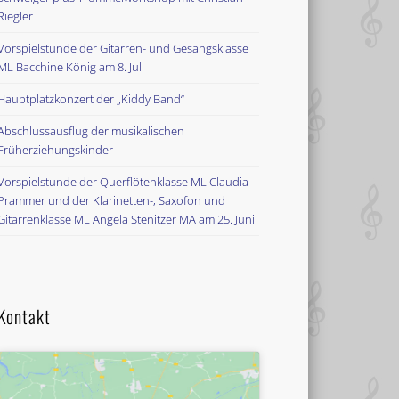
Riegler
Vorspielstunde der Gitarren- und Gesangsklasse
ML Bacchine König am 8. Juli
Hauptplatzkonzert der „Kiddy Band“
Abschlussausflug der musikalischen
Früherziehungskinder
Vorspielstunde der Querflötenklasse ML Claudia
Prammer und der Klarinetten-, Saxofon und
Gitarrenklasse ML Angela Stenitzer MA am 25. Juni
Kontakt