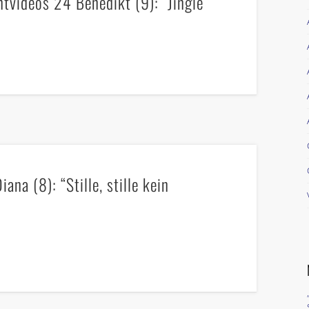
tvideos 24 Benedikt (9): “Jingle
na (8): “Stille, stille kein