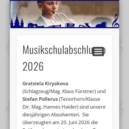
MUSIKSCHULE MARIAZELL
WEITERE INFORMATIONEN
VERANSTALTUNGSTIPPS
AKTUELLE BERICHTE
SCHULE
VIDEOS
Musikschulabschlussprüfun
2026
Gratsiela Kiryakova
(Schlagzeug/Mag. Klaus Fürstner) und
Stefan Pollerus
(Tenorhorn/Klasse
Dir. Mag. Hannes Haider) sind unsere
diesjährigen Absolventen. Sie
überzeugten am 20. Juni 2026 die