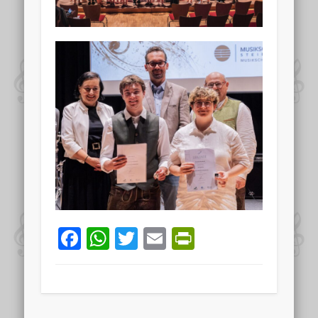
Facebook
WhatsApp
Twitter
Email
PrintFriend