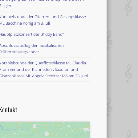
Riegler
Vorspielstunde der Gitarren- und Gesangsklasse
ML Bacchine König am 8. Juli
Hauptplatzkonzert der „Kiddy Band“
Abschlussausflug der musikalischen
Früherziehungskinder
Vorspielstunde der Querflötenklasse ML Claudia
Prammer und der Klarinetten-, Saxofon und
Gitarrenklasse ML Angela Stenitzer MA am 25. Juni
Kontakt