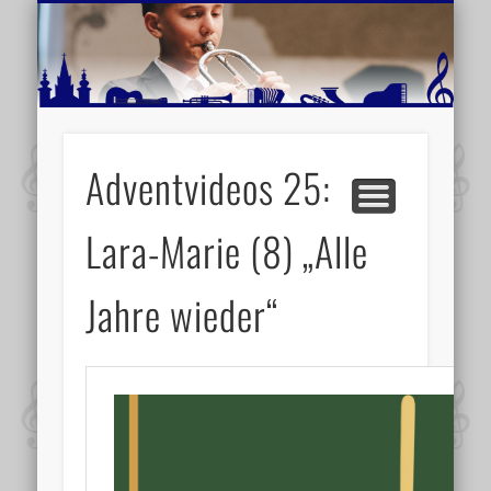
MUSIKSCHULE MARIAZELL
WEITERE INFORMATIONEN
VERANSTALTUNGSTIPPS
AKTUELLE BERICHTE
SCHULE
VIDEOS
Adventvideos 25:
Lara-Marie (8) „Alle
Jahre wieder“