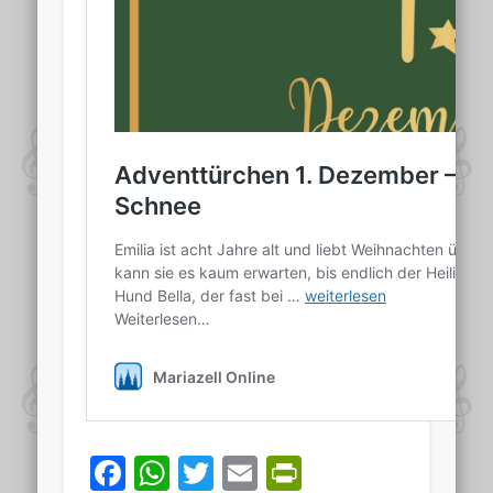
Facebook
WhatsApp
Twitter
Email
PrintFriend