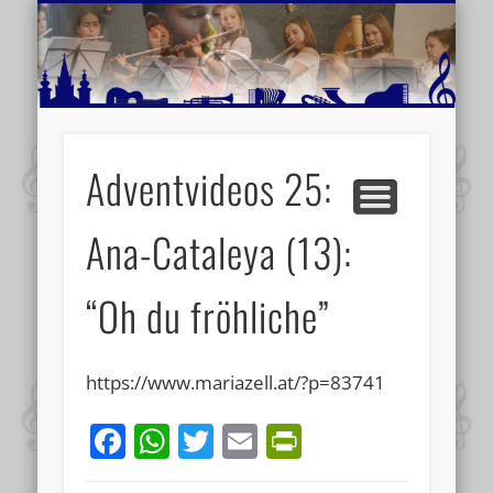
MUSIKSCHULE MARIAZELL
WEITERE INFORMATIONEN
VERANSTALTUNGSTIPPS
AKTUELLE BERICHTE
SCHULE
VIDEOS
Adventvideos 25:
Ana-Cataleya (13):
“Oh du fröhliche”
https://www.mariazell.at/?p=83741
Facebook
WhatsApp
Twitter
Email
PrintFriend