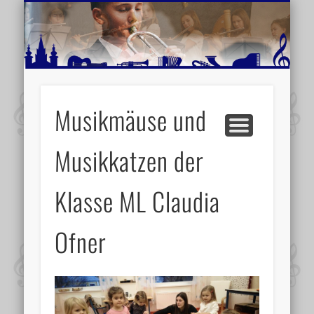
MUSIKSCHULE MARIAZELL
WEITERE INFORMATIONEN
VERANSTALTUNGSTIPPS
AKTUELLE BERICHTE
SCHULE
VIDEOS
Musikmäuse und
Musikkatzen der
Klasse ML Claudia
Ofner