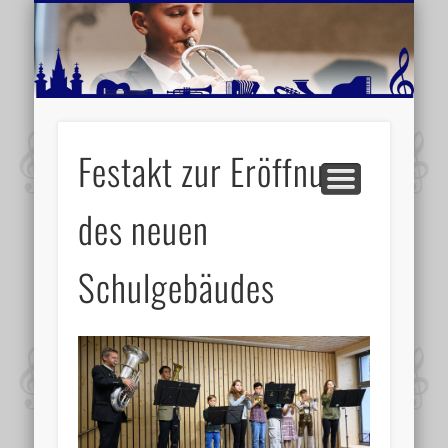
MUSIKSCHULE MARIAZELL
WEITERE INFORMATIONEN
VERANSTALTUNGSTIPPS
AKTUELLE BERICHTE
SCHULE
VIDEOS
Festakt zur Eröffnung
des neuen
Schulgebäudes