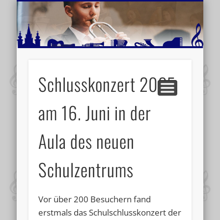
MUSIKSCHULE MARIAZELL
WEITERE INFORMATIONEN
VERANSTALTUNGSTIPPS
AKTUELLE BERICHTE
SCHULE
VIDEOS
Schlusskonzert 2025
am 16. Juni in der
Aula des neuen
Schulzentrums
Vor über 200 Besuchern fand
erstmals das Schulschlusskonzert der