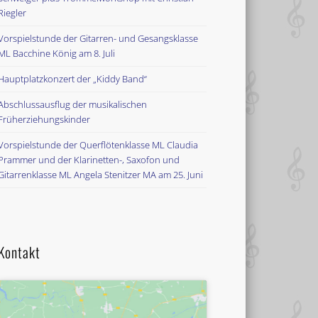
Riegler
Vorspielstunde der Gitarren- und Gesangsklasse
ML Bacchine König am 8. Juli
Hauptplatzkonzert der „Kiddy Band“
Abschlussausflug der musikalischen
Früherziehungskinder
Vorspielstunde der Querflötenklasse ML Claudia
Prammer und der Klarinetten-, Saxofon und
Gitarrenklasse ML Angela Stenitzer MA am 25. Juni
Kontakt