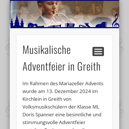
MUSIKSCHULE MARIAZELL
WEITERE INFORMATIONEN
VERANSTALTUNGSTIPPS
AKTUELLE BERICHTE
SCHULE
VIDEOS
Musikalische
Adventfeier in Greith
Im Rahmen des Mariazeller Advents
wurde am 13. Dezember 2024 im
Kirchlein in Greith von
Volksmusikschülern der Klasse ML
Doris Spanner eine besinnliche und
stimmungsvolle Adventfeier