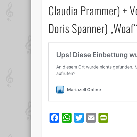
Claudia Prammer) + V
Doris Spanner) „Woaf
Facebook
WhatsApp
Twitter
Email
PrintF