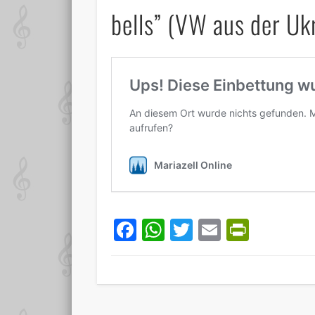
bells” (VW aus der Uk
Facebook
WhatsApp
Twitter
Email
PrintF