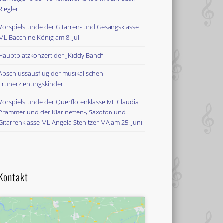
Riegler
Vorspielstunde der Gitarren- und Gesangsklasse
ML Bacchine König am 8. Juli
Hauptplatzkonzert der „Kiddy Band“
Abschlussausflug der musikalischen
Früherziehungskinder
Vorspielstunde der Querflötenklasse ML Claudia
Prammer und der Klarinetten-, Saxofon und
Gitarrenklasse ML Angela Stenitzer MA am 25. Juni
Kontakt