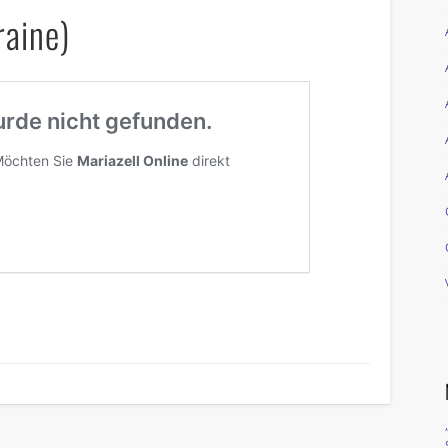
raine)
riendly