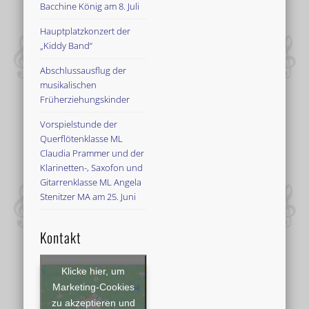
Bacchine König am 8. Juli
Hauptplatzkonzert der
„Kiddy Band“
Abschlussausflug der
musikalischen
Früherziehungskinder
Vorspielstunde der
Querflötenklasse ML
Claudia Prammer und der
Klarinetten-, Saxofon und
Gitarrenklasse ML Angela
Stenitzer MA am 25. Juni
Kontakt
Klicke hier, um
Marketing-Cookies
zu akzeptieren und