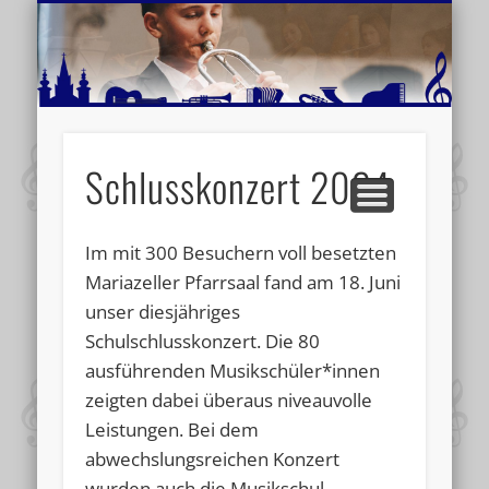
MUSIKSCHULE MARIAZELL
WEITERE INFORMATIONEN
VERANSTALTUNGSTIPPS
AKTUELLE BERICHTE
SCHULE
VIDEOS
Schlusskonzert 2024
Im mit 300 Besuchern voll besetzten
Mariazeller Pfarrsaal fand am 18. Juni
unser diesjähriges
Schulschlusskonzert. Die 80
ausführenden Musikschüler*innen
zeigten dabei überaus niveauvolle
Leistungen. Bei dem
abwechslungsreichen Konzert
wurden auch die Musikschul-