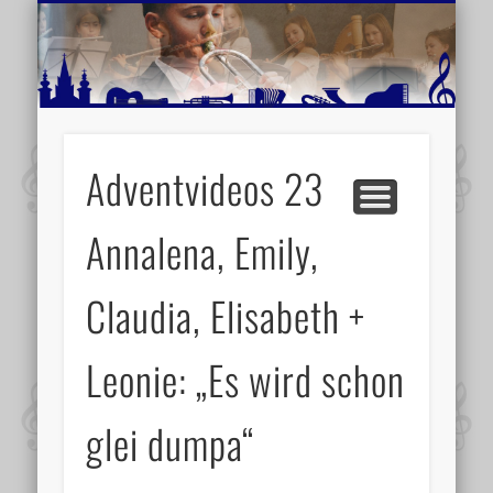
MUSIKSCHULE MARIAZELL
WEITERE INFORMATIONEN
VERANSTALTUNGSTIPPS
AKTUELLE BERICHTE
SCHULE
VIDEOS
Adventvideos 23
Annalena, Emily,
Claudia, Elisabeth +
Leonie: „Es wird schon
glei dumpa“