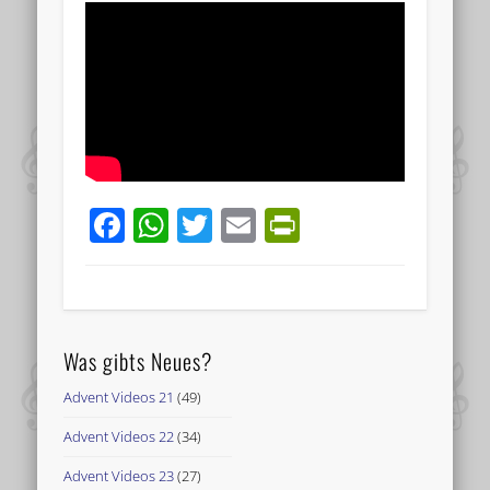
Facebook
WhatsApp
Twitter
Email
PrintFriend
Was gibts Neues?
Advent Videos 21
(49)
Advent Videos 22
(34)
Advent Videos 23
(27)