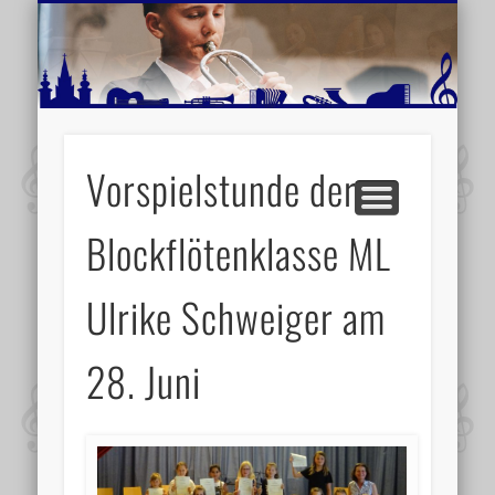
MUSIKSCHULE MARIAZELL
WEITERE INFORMATIONEN
VERANSTALTUNGSTIPPS
AKTUELLE BERICHTE
SCHULE
VIDEOS
Vorspielstunde der
Blockflötenklasse ML
Ulrike Schweiger am
28. Juni