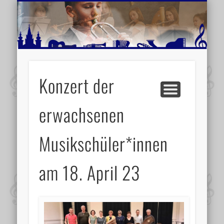
MUSIKSCHULE MARIAZELL
WEITERE INFORMATIONEN
VERANSTALTUNGSTIPPS
AKTUELLE BERICHTE
SCHULE
VIDEOS
Konzert der
erwachsenen
Musikschüler*innen
am 18. April 23