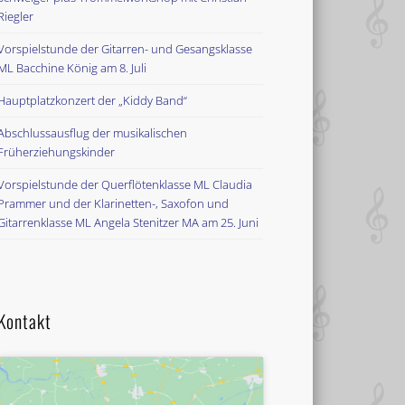
Riegler
Vorspielstunde der Gitarren- und Gesangsklasse
ML Bacchine König am 8. Juli
Hauptplatzkonzert der „Kiddy Band“
Abschlussausflug der musikalischen
Früherziehungskinder
Vorspielstunde der Querflötenklasse ML Claudia
Prammer und der Klarinetten-, Saxofon und
Gitarrenklasse ML Angela Stenitzer MA am 25. Juni
Kontakt