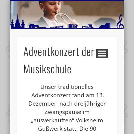
MUSIKSCHULE MARIAZELL
WEITERE INFORMATIONEN
VERANSTALTUNGSTIPPS
AKTUELLE BERICHTE
SCHULE
VIDEOS
Adventkonzert der
Musikschule
Unser traditionelles
Adventkonzert fand am 13.
Dezember nach dreijähriger
Zwangspause im
„ausverkauften“ Volksheim
Gußwerk statt. Die 90