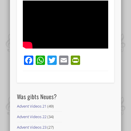
Facebook
WhatsApp
Twitter
Email
PrintFriend
Was gibts Neues?
Advent Videos 21
(49)
Advent Videos 22
(34)
Advent Videos 23
(27)