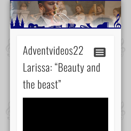
MUSIKSCHULE MARIAZELL
WEITERE INFORMATIONEN
VERANSTALTUNGSTIPPS
AKTUELLE BERICHTE
SCHULE
VIDEOS
Adventvideos22
Larissa: “Beauty and
the beast”