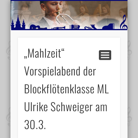
MUSIKSCHULE MARIAZELL
WEITERE INFORMATIONEN
VERANSTALTUNGSTIPPS
AKTUELLE BERICHTE
SCHULE
VIDEOS
„Mahlzeit“
Vorspielabend der
Blockflötenklasse ML
Ulrike Schweiger am
30.3.