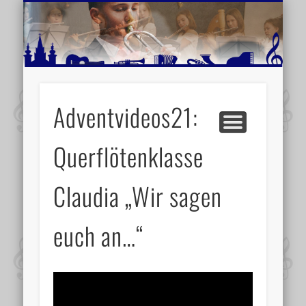
MUSIKSCHULE MARIAZELL
WEITERE INFORMATIONEN
VERANSTALTUNGSTIPPS
AKTUELLE BERICHTE
SCHULE
VIDEOS
Adventvideos21:
Querflötenklasse
Claudia „Wir sagen
euch an…“