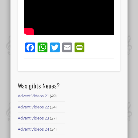
Facebook
WhatsApp
Twitter
Email
PrintFriend
Was gibts Neues?
Advent Videos 21
(49)
Advent Videos 22
(34)
Advent Videos 23
(27)
Advent Videos 24
(34)