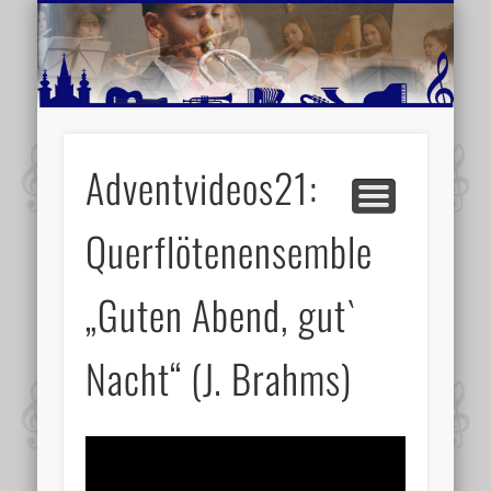
MUSIKSCHULE MARIAZELL
WEITERE INFORMATIONEN
VERANSTALTUNGSTIPPS
AKTUELLE BERICHTE
SCHULE
VIDEOS
Adventvideos21:
Querflötenensemble
„Guten Abend, gut`
Nacht“ (J. Brahms)