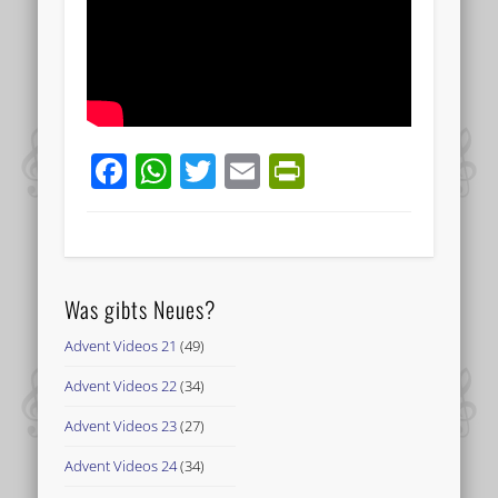
Facebook
WhatsApp
Twitter
Email
PrintFriend
Was gibts Neues?
Advent Videos 21
(49)
Advent Videos 22
(34)
Advent Videos 23
(27)
Advent Videos 24
(34)