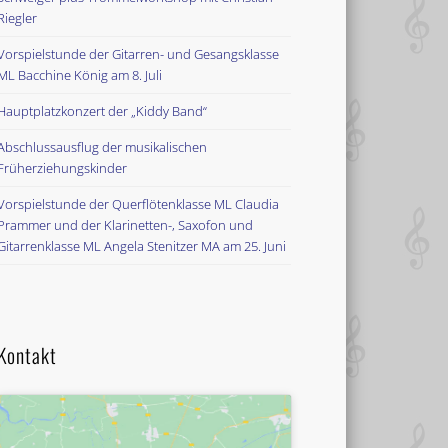
Riegler
Vorspielstunde der Gitarren- und Gesangsklasse
ML Bacchine König am 8. Juli
Hauptplatzkonzert der „Kiddy Band“
Abschlussausflug der musikalischen
Früherziehungskinder
Vorspielstunde der Querflötenklasse ML Claudia
Prammer und der Klarinetten-, Saxofon und
Gitarrenklasse ML Angela Stenitzer MA am 25. Juni
Kontakt