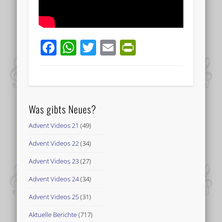
Facebook
WhatsApp
Twitter
Email
PrintFriend
Was gibts Neues?
Advent Videos 21
(49)
Advent Videos 22
(34)
Advent Videos 23
(27)
Advent Videos 24
(34)
Advent Videos 25
(31)
Aktuelle Berichte
(717)