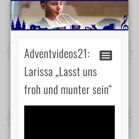
MUSIKSCHULE MARIAZELL
WEITERE INFORMATIONEN
VERANSTALTUNGSTIPPS
AKTUELLE BERICHTE
SCHULE
VIDEOS
Adventvideos21:
Larissa „Lasst uns
froh und munter sein“