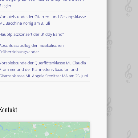
Riegler
Vorspielstunde der Gitarren- und Gesangsklasse
ML Bacchine König am 8. Juli
Hauptplatzkonzert der „Kiddy Band“
Abschlussausflug der musikalischen
Früherziehungskinder
Vorspielstunde der Querflötenklasse ML Claudia
Prammer und der Klarinetten-, Saxofon und
Gitarrenklasse ML Angela Stenitzer MA am 25. Juni
Kontakt