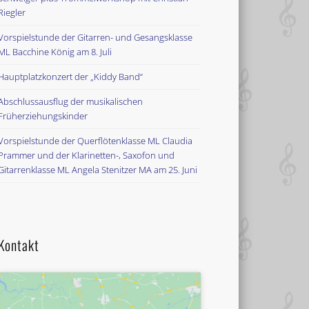
Riegler
Vorspielstunde der Gitarren- und Gesangsklasse
ML Bacchine König am 8. Juli
Hauptplatzkonzert der „Kiddy Band“
Abschlussausflug der musikalischen
Früherziehungskinder
Vorspielstunde der Querflötenklasse ML Claudia
Prammer und der Klarinetten-, Saxofon und
Gitarrenklasse ML Angela Stenitzer MA am 25. Juni
Kontakt