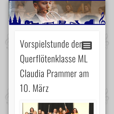
MUSIKSCHULE MARIAZELL
WEITERE INFORMATIONEN
VERANSTALTUNGSTIPPS
AKTUELLE BERICHTE
SCHULE
VIDEOS
Vorspielstunde der
Querflötenklasse ML
Claudia Prammer am
10. März