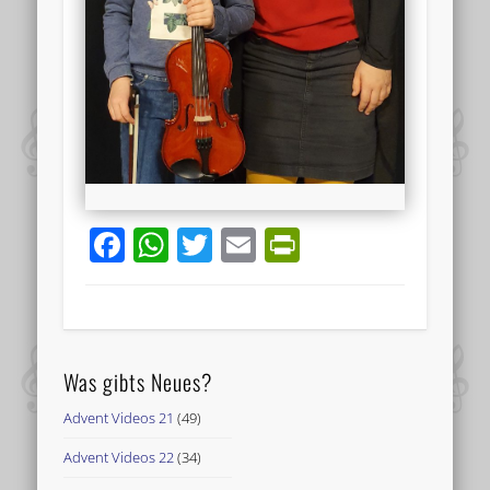
Facebook
WhatsApp
Twitter
Email
PrintFriend
Was gibts Neues?
Advent Videos 21
(49)
Advent Videos 22
(34)