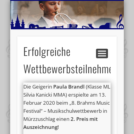
MUSIKSCHULE MARIAZELL
WEITERE INFORMATIONEN
VERANSTALTUNGSTIPPS
AKTUELLE BERICHTE
SCHULE
VIDEOS
Erfolgreiche
Wettbewerbsteilnehmerin
Die Geigerin
Paula Brandl
(Klasse ML
Silvia Kanicki MMA) erspielte am 13.
Februar 2020 beim „8. Brahms Music
Festival“ – Musikschulwettbewerb in
Mürzzuschlag einen
2. Preis mit
Auszeichnung!