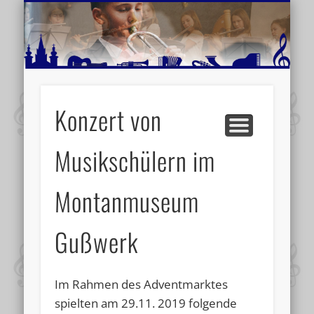
MUSIKSCHULE MARIAZELL
WEITERE INFORMATIONEN
VERANSTALTUNGSTIPPS
AKTUELLE BERICHTE
SCHULE
VIDEOS
Konzert von
Musikschülern im
Montanmuseum
Gußwerk
Im Rahmen des Adventmarktes
spielten am 29.11. 2019 folgende