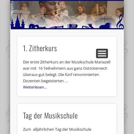
MUSIKSCHULE MARIAZELL
WEITERE INFORMATIONEN
VERANSTALTUNGSTIPPS
AKTUELLE BERICHTE
SCHULE
VIDEOS
1. Zitherkurs
Der erste Zitherkurs an der Musikschule Mariazell
war mit 16 Teilnehmern aus ganz Ostösterreich
überaus gut belegt. Die fünf renommierten
Dozenten begeisterten …
Weiterlesen…
Tag der Musikschule
Zum alljährlichen Tag der Musikschule