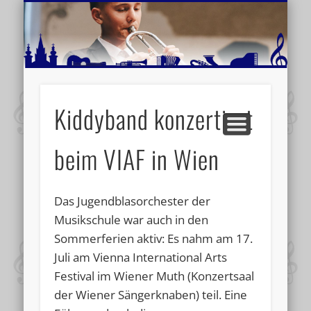
MUSIKSCHULE MARIAZELL
WEITERE INFORMATIONEN
VERANSTALTUNGSTIPPS
AKTUELLE BERICHTE
SCHULE
VIDEOS
Kiddyband konzertiert
beim VIAF in Wien
Das Jugendblasorchester der
Musikschule war auch in den
Sommerferien aktiv: Es nahm am 17.
Juli am Vienna International Arts
Festival im Wiener Muth (Konzertsaal
der Wiener Sängerknaben) teil. Eine