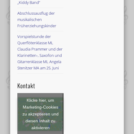
„Kiddy Band“
Abschlussausflug der
musikalischen
Früherziehungskinder
Vorspielstunde der
Querflötenklasse ML
Claudia Prammer und der
Klarinetten-, Saxofon und
Gitarrenklasse ML Angela
Stenitzer MA am 25. Juni
Kontakt
Klicke hier, um
Marketing-Cookies
zu akzeptieren und
diesen Inhalt zu
aktivieren