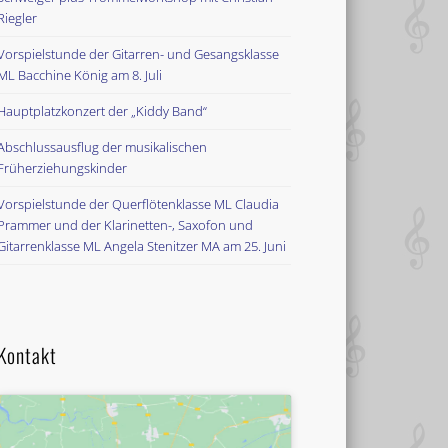
Riegler
Vorspielstunde der Gitarren- und Gesangsklasse
ML Bacchine König am 8. Juli
Hauptplatzkonzert der „Kiddy Band“
Abschlussausflug der musikalischen
Früherziehungskinder
Vorspielstunde der Querflötenklasse ML Claudia
Prammer und der Klarinetten-, Saxofon und
Gitarrenklasse ML Angela Stenitzer MA am 25. Juni
Kontakt