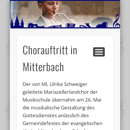
MUSIKSCHULE MARIAZELL
WEITERE INFORMATIONEN
VERANSTALTUNGSTIPPS
AKTUELLE BERICHTE
SCHULE
VIDEOS
Chorauftritt in
Mitterbach
Der von ML Ulrike Schweiger
geleitete Mariazellerlandchor der
Musikschule übernahm am 26. Mai
die musikalische Gestaltung des
Gottesdienstes anlässlich des
Gemeindefestes der evangelischen