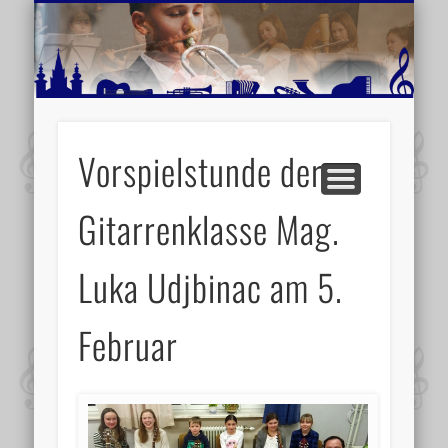
MUSIKSCHULE MARIAZELL
WEITERE INFORMATIONEN
VERANSTALTUNGSTIPPS
AKTUELLE BERICHTE
SCHULE
VIDEOS
Vorspielstunde der
Gitarrenklasse Mag.
Luka Udjbinac am 5.
Februar