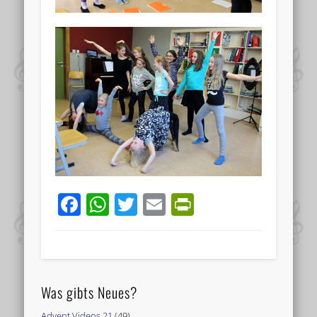
Facebook
WhatsApp
Twitter
Email
PrintFriend
Was gibts Neues?
Advent Videos 21
(49)