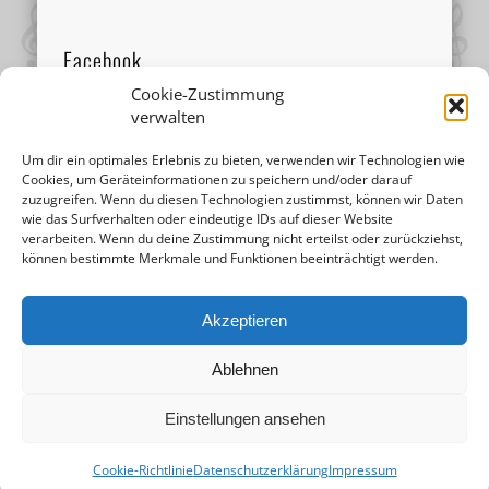
Facebook
Cookie-Zustimmung
verwalten
Um dir ein optimales Erlebnis zu bieten, verwenden wir Technologien wie
Cookies, um Geräteinformationen zu speichern und/oder darauf
zuzugreifen. Wenn du diesen Technologien zustimmst, können wir Daten
wie das Surfverhalten oder eindeutige IDs auf dieser Website
verarbeiten. Wenn du deine Zustimmung nicht erteilst oder zurückziehst,
können bestimmte Merkmale und Funktionen beeinträchtigt werden.
Akzeptieren
Ablehnen
Einstellungen ansehen
© 2026 Musikschule Mariazell |
Impressum
|
Cookie-Richtlinie
Datenschutzerklärung
Impressum
Datenschutzerklärung
| Design by
Ihr Internettischler