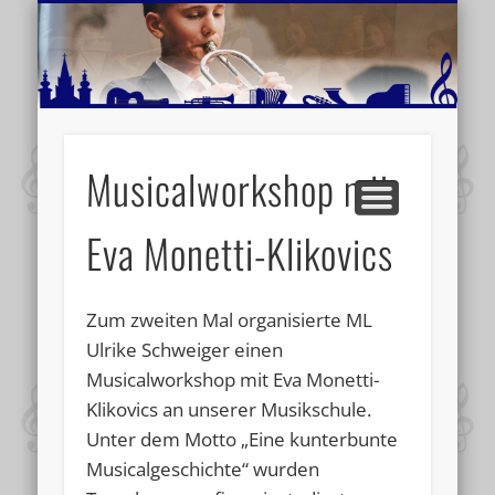
MUSIKSCHULE MARIAZELL
WEITERE INFORMATIONEN
VERANSTALTUNGSTIPPS
AKTUELLE BERICHTE
SCHULE
VIDEOS
Musicalworkshop mit
Eva Monetti-Klikovics
Zum zweiten Mal organisierte ML
Ulrike Schweiger einen
Musicalworkshop mit Eva Monetti-
Klikovics an unserer Musikschule.
Unter dem Motto „Eine kunterbunte
Musicalgeschichte“ wurden