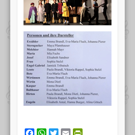
Facebook
WhatsApp
Twitter
Email
PrintFriend