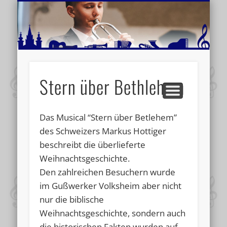
MUSIKSCHULE MARIAZELL
WEITERE INFORMATIONEN
VERANSTALTUNGSTIPPS
AKTUELLE BERICHTE
SCHULE
VIDEOS
Stern über Bethlehem
Das Musical “Stern über Betlehem”
des Schweizers Markus Hottiger
beschreibt die überlieferte
Weihnachtsgeschichte.
Den zahlreichen Besuchern wurde
im Gußwerker Volksheim aber nicht
nur die biblische
Weihnachtsgeschichte, sondern auch
die historischen Fakten wurden auf