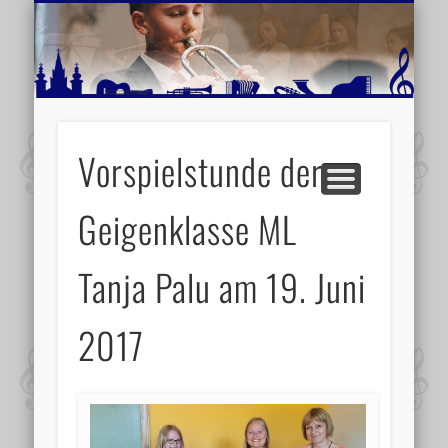
MUSIKSCHULE MARIAZELL
WEITERE INFORMATIONEN
VERANSTALTUNGSTIPPS
AKTUELLE BERICHTE
SCHULE
VIDEOS
Vorspielstunde der
Geigenklasse ML
Tanja Palu am 19. Juni
2017