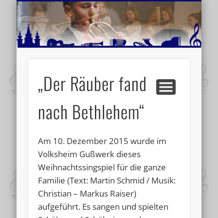
MUSIKSCHULE MARIAZELL
WEITERE INFORMATIONEN
VERANSTALTUNGSTIPPS
AKTUELLE BERICHTE
SCHULE
VIDEOS
„Der Räuber fand
nach Bethlehem“
Am 10. Dezember 2015 wurde im
Volksheim Gußwerk dieses
Weihnachtssingspiel für die ganze
Familie (Text: Martin Schmid / Musik:
Christian – Markus Raiser)
aufgeführt. Es sangen und spielten