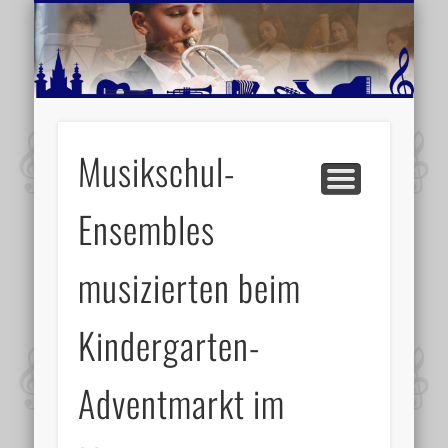
MUSIKSCHULE MARIAZELL
WEITERE INFORMATIONEN
VERANSTALTUNGSTIPPS
AKTUELLE BERICHTE
SCHULE
VIDEOS
Musikschul-
Ensembles
musizierten beim
Kindergarten-
Adventmarkt im