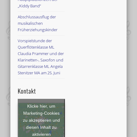
„Kiddy Band“
Abschlussausflug der
musikalischen
Früherziehungskinder
Vorspielstunde der
Querflötenklasse ML
Claudia Prammer und der
Klarinetten-, Saxofon und
Gitarrenklasse ML Angela
Stenitzer MA am 25. Juni
Kontakt
Klicke hier, um
Marketing-Cookies
zu akzeptieren und
diesen Inhalt zu
aktivieren