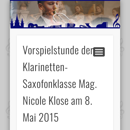
MUSIKSCHULE MARIAZELL
WEITERE INFORMATIONEN
VERANSTALTUNGSTIPPS
AKTUELLE BERICHTE
SCHULE
VIDEOS
Vorspielstunde der
Klarinetten-
Saxofonklasse Mag.
Nicole Klose am 8.
Mai 2015